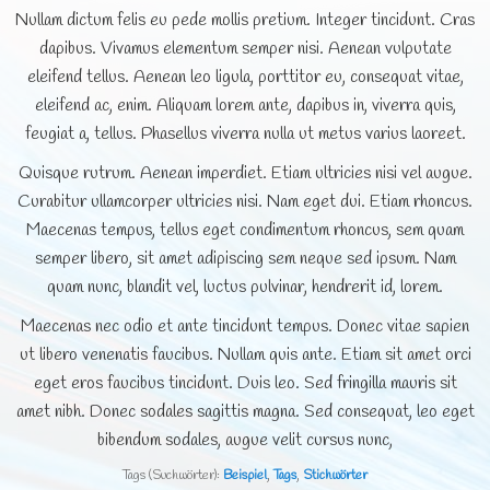
Nullam dictum felis eu pede mollis pretium. Integer tincidunt. Cras
dapibus. Vivamus elementum semper nisi. Aenean vulputate
eleifend tellus. Aenean leo ligula, porttitor eu, consequat vitae,
eleifend ac, enim. Aliquam lorem ante, dapibus in, viverra quis,
feugiat a, tellus. Phasellus viverra nulla ut metus varius laoreet.
Quisque rutrum. Aenean imperdiet. Etiam ultricies nisi vel augue.
Curabitur ullamcorper ultricies nisi. Nam eget dui. Etiam rhoncus.
Maecenas tempus, tellus eget condimentum rhoncus, sem quam
semper libero, sit amet adipiscing sem neque sed ipsum. Nam
quam nunc, blandit vel, luctus pulvinar, hendrerit id, lorem.
Maecenas nec odio et ante tincidunt tempus. Donec vitae sapien
ut libero venenatis faucibus. Nullam quis ante. Etiam sit amet orci
eget eros faucibus tincidunt. Duis leo. Sed fringilla mauris sit
amet nibh. Donec sodales sagittis magna. Sed consequat, leo eget
bibendum sodales, augue velit cursus nunc,
Tags (Suchwörter):
Beispiel
,
Tags
,
Stichwörter