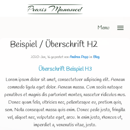
Menu
Beispiel / Überschrift H2
2020-Jan, 16
gepostet von
Andrea Popp
im
Blog
Überschrift Beispiel H3
Lorem ipsum dolor sit amet, consectetuer adipiscing elit. Aenean
commodo ligula eget dolor. Aenean massa. Cum sociis natoque
penatibus et magnis dis parturient montes, nascetur ridiculus mus.
Donec quam felis, ultricies nec, pellentesque eu, pretium quis,
sem. Nulla consequat massa quis enim. Donec pede justo, fringilla
vel, aliquet nec, vulputate eget, arcu. In enim justo, rhoncus ut,
imperdiet a, venenatis vitae, justo.